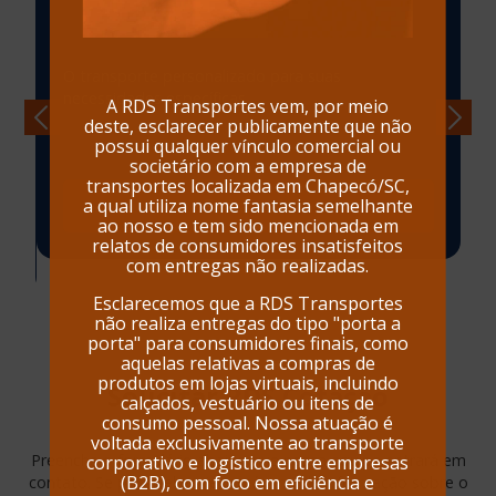
O transporte personalizado para suas
necessidades específicas.
A RDS Transportes vem, por meio
deste, esclarecer publicamente que não
possui qualquer vínculo comercial ou
societário com a empresa de
transportes localizada em Chapecó/SC,
Saiba mais
a qual utiliza nome fantasia semelhante
ao nosso e tem sido mencionada em
relatos de consumidores insatisfeitos
com entregas não realizadas.
Esclarecemos que a RDS Transportes
não realiza entregas do tipo "porta a
porta" para consumidores finais, como
aquelas relativas a compras de
produtos em lojas virtuais, incluindo
Solicitar
RDS Cotação
calçados, vestuário ou itens de
consumo pessoal. Nossa atuação é
voltada exclusivamente ao transporte
Preencha o formulário abaixo que nossa equipe entrará em
corporativo e logístico entre empresas
(B2B), com foco em eficiência e
contato. Se possível envie o máximo de informação sobre o