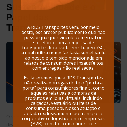
Sustentabilidade e o
Papel das
Transportadoras
A RDS Transportes vem, por meio
deste, esclarecer publicamente que não
possui qualquer vínculo comercial ou
societário com a empresa de
transportes localizada em Chapecó/SC,
a qual utiliza nome fantasia semelhante
ao nosso e tem sido mencionada em
relatos de consumidores insatisfeitos
com entregas não realizadas.
Esclarecemos que a RDS Transportes
não realiza entregas do tipo "porta a
porta" para consumidores finais, como
aquelas relativas a compras de
produtos em lojas virtuais, incluindo
calçados, vestuário ou itens de
consumo pessoal. Nossa atuação é
voltada exclusivamente ao transporte
O setor de logística está entrando em 2025 com grandes
corporativo e logístico entre empresas
(B2B), com foco em eficiência e
desafios e oportunidades. Para gestores responsáveis pela