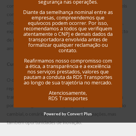
segurança nas operações.
contratação de transportadoras, o custo dos combustíveis
Diante da semelhança nominal entre as
continua sendo um dos fatores mais críticos para a
empresas, compreendemos que
equívocos podem ocorrer. Por isso,
eficiência operacional e a competitividade. Neste artigo,
recomendamos a todos que verifiquem
exploramos as perspectivas para o próximo ano, o impacto
atentamente o CNPJ e demais dados da
transportadora envolvida antes de
de frotas novas e modernas, e como a responsabilidade
formalizar qualquer reclamação ou
ambiental está moldando o futuro da logística.
contato.
Reafirmamos nosso compromisso com
Custo dos Combustíveis: Um Desafio Persistente
a ética, a transparência e a excelência
nos serviços prestados, valores que
pautam a conduta da RDS Transportes
O diesel, principal insumo do transporte rodoviário,
ao longo de sua trajetória no mercado.
representa até 50% do custo operacional das
Atenciosamente,
transportadoras. Com oscilações de preço determinadas
RDS Transportes
por fatores globais como o preço do petróleo e a variação
cambial, o cenário para 2025 traz preocupações, mas
Powered by Convert Plus
também oportunidades de inovação.