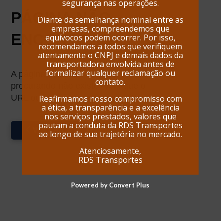
segurança nas operações.
PÁGINA NÃO
Diante da semelhança nominal entre as
empresas, compreendemos que
ENCONTRADA
equívocos podem ocorrer. Por isso,
recomendamos a todos que verifiquem
atentamente o CNPJ e demais dados da
transportadora envolvida antes de
formalizar qualquer reclamação ou
A página que você está
contato.
procurando não existe. Verifique o
URL ou volte a navegar pelo site.
Reafirmamos nosso compromisso com
a ética, a transparência e a excelência
nos serviços prestados, valores que
pautam a conduta da RDS Transportes
VOLTAR
ao longo de sua trajetória no mercado.
Atenciosamente,
RDS Transportes
Powered by Convert Plus