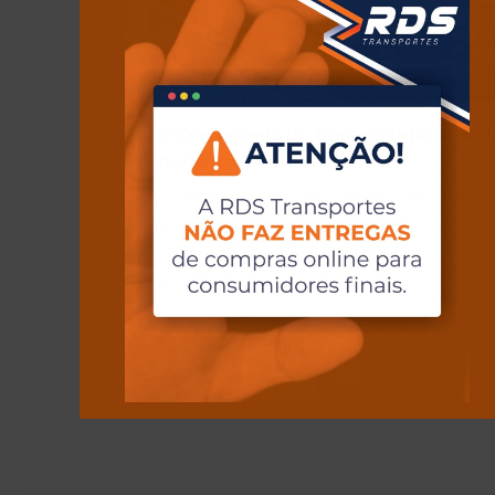
O Crescimento do Transporte Rodoviári
de Cargas no Brasil
O setor de transporte rodoviário de cargas 
Brasil está prestes a se expandir
significativamente nos próximos anos. De
acordo…