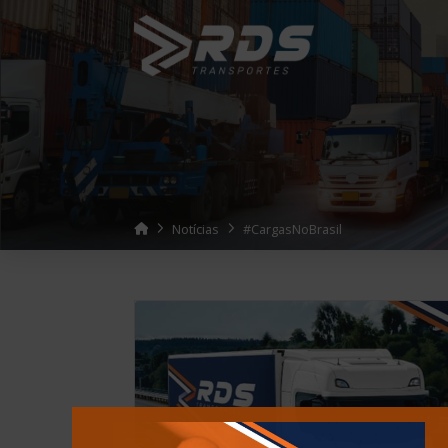
Home
Notícias
#CargasNoBrasil