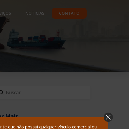
VIÇOS
NOTÍCIAS
CONTATO
Enviar
scar
er Mais
te que não possui qualquer vínculo comercial ou