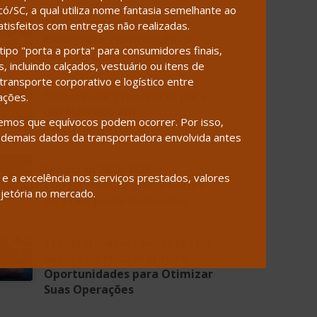
MAR. 18, 2024
/SC, a qual utiliza nome fantasia semelhante ao
RDS Transportes alcança
isfeitos com entregas não realizadas.
excelência: certificação ISO
ipo "porta a porta" para consumidores finais,
9001:2015 conquistada!
 incluindo calçados, vestuário ou itens de
ransporte corporativo e logístico entre
JAN. 29, 2025
Soluções de Transporte para
ações.
um Mercado em
emos que equívocos podem ocorrer. Por isso,
Transformação
demais dados da transportadora envolvida antes
NOV. 13, 2024
Fenatran 2024: RDS
 a excelência nos serviços prestados, valores
Conectando-se com o Futuro
jetória no mercado.
do Transporte Rodoviário
JAN. 14, 2025
Transformações Recentes no
Setor Logístico Brasileiro:
Oportunidades para Otimizar
Suas Operações