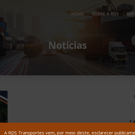
HOME
SOBRE A RDS
SER
Notícias
Bu
L
A RDS Transportes vem, por meio deste, esclarecer publicamen