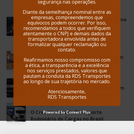
segurança nas operações.
Diante da semelhança nominal entre as
JAN. 22, 2025
empresas, compreendemos que
O Impacto do Custo de Combustíveis na
equívocos podem ocorrer. Por isso,
Logística em 2025: Eficiência,
recomendamos a todos que verifiquem
Sustentabilidade e o Papel das
atentamente o CNPJ e demais dados da
transportadora envolvida antes de
Transportadoras
formalizar qualquer reclamação ou
contato.
MAR. 18, 2024
RDS Transportes e o compromisso com
Reafirmamos nosso compromisso com
a proteção de meninas e meninos
a ética, a transparência e a excelência
contra a exploração sexual
nos serviços prestados, valores que
pautam a conduta da RDS Transportes
ao longo de sua trajetória no mercado.
NOV. 13, 2024
Fenatran 2024: RDS Conectando-se com
Atenciosamente,
o Futuro do Transporte Rodoviário
RDS Transportes
JAN. 29, 2025
O Crescimento do Transporte
Powered by Convert Plus
Rodoviário de Cargas no Brasil