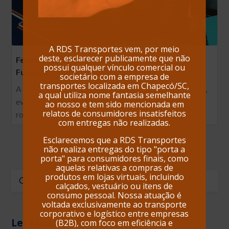
A RDS Transportes vem, por meio
deste, esclarecer publicamente que não
Fenatran 2024: RDS Conectando-se com o
possui qualquer vínculo comercial ou
Futuro do Transporte Rodoviário
societário com a empresa de
transportes localizada em Chapecó/SC,
A RDS Transportes marcou presença na Fenatran 2024,
a qual utiliza nome fantasia semelhante
evento de referência para o setor de transporte
ao nosso e tem sido mencionada em
relatos de consumidores insatisfeitos
rodoviário de cargas. Nossa equipe não apenas…
com entregas não realizadas.
Esclarecemos que a RDS Transportes
não realiza entregas do tipo "porta a
porta" para consumidores finais, como
aquelas relativas a compras de
produtos em lojas virtuais, incluindo
Enviar
calçados, vestuário ou itens de
Buscar
consumo pessoal. Nossa atuação é
voltada exclusivamente ao transporte
corporativo e logístico entre empresas
Ler Mais
(B2B), com foco em eficiência e