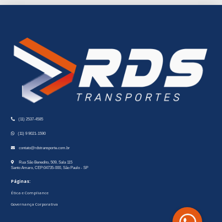
(11) 2537-4585
(11) 9 9021-1590
contato@rdstransporte.com.br
Rua São Benedito, 509, Sala 115
Santo Amaro, CEP:04735-000, São Paulo - SP
Páginas:
Ética e Compliance
Governança Corporativa