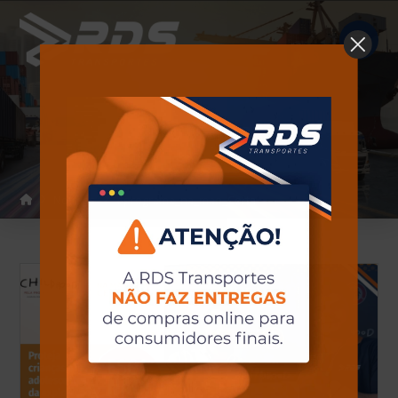
Notícias
Home
Notícias
#programa_na_mao_Certa