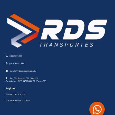
(11) 2537-4585
(11) 9 9021-1590
contato@rdstransporte.com.br
Rua São Benedito, 509, Sala 115
Santo Amaro, CEP:04735-000, São Paulo - SP
Páginas:
Ética e Compliance
Governança Corporativa