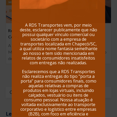
A RDS Transportes vem, por meio
deste, esclarecer publicamente que não
Reconhecimento anual no Programa Na Mão
possui qualquer vínculo comercial ou
Certa
societário com a empresa de
transportes localizada em Chapecó/SC,
A RDS Transportes é reconhecida pelo Programa Na
a qual utiliza nome fantasia semelhante
Mão Certa pelo compromisso contínuo com a proteção
ao nosso e tem sido mencionada em
relatos de consumidores insatisfeitos
de crianças e adolescentes contra a…
com entregas não realizadas.
Esclarecemos que a RDS Transportes
não realiza entregas do tipo "porta a
porta" para consumidores finais, como
aquelas relativas a compras de
produtos em lojas virtuais, incluindo
Enviar
calçados, vestuário ou itens de
Buscar
consumo pessoal. Nossa atuação é
voltada exclusivamente ao transporte
corporativo e logístico entre empresas
Ler Mais
(B2B), com foco em eficiência e