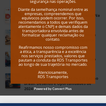
segurança nas operações.
Diante da semelhança nominal entre as
NOV. 13, 2024
empresas, compreendemos que
Reconhecimento anual no Programa Na
equívocos podem ocorrer. Por isso,
Mão Certa
recomendamos a todos que verifiquem
atentamente o CNPJ e demais dados da
AGO. 13, 2024
transportadora envolvida antes de
Evolução da Gestão Logística: Como a
formalizar qualquer reclamação ou
contato.
RDS Transportes Continua a Garantir
Excelência em 2024
Reafirmamos nosso compromisso com
a ética, a transparência e a excelência
MAR. 03, 2025
nos serviços prestados, valores que
A Importância do Checklist na Gestão
pautam a conduta da RDS Transportes
de Frotas
ao longo de sua trajetória no mercado.
Atenciosamente,
OUT. 09, 2024
RDS Transportes
A Evolução do Transporte de Cargas no
Brasil: Desafios e Oportunidades de
2024
Powered by Convert Plus