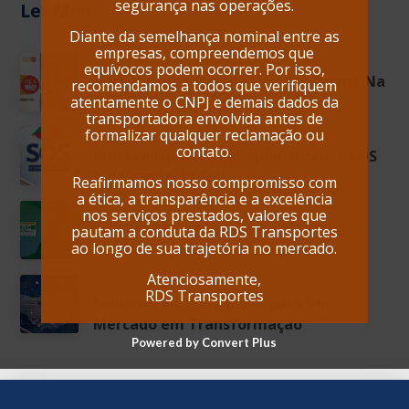
segurança nas operações.
Ler Mais
Diante da semelhança nominal entre as
empresas, compreendemos que
NOV. 13, 2024
equívocos podem ocorrer. Por isso,
Reconhecimento anual no Programa Na
recomendamos a todos que verifiquem
Mão Certa
atentamente o CNPJ e demais dados da
transportadora envolvida antes de
formalizar qualquer reclamação ou
MAIO. 22, 2024
contato.
RDS Transportes em apoio a causa SOS
Rio Grande do Sul!
Reafirmamos nosso compromisso com
a ética, a transparência e a excelência
JUN. 28, 2024
nos serviços prestados, valores que
Celebrando a Conquista do CRC da
pautam a conduta da RDS Transportes
ao longo de sua trajetória no mercado.
Petrobras pela RDS Transportes!
Atenciosamente,
JAN. 29, 2025
RDS Transportes
Soluções de Transporte para um
Mercado em Transformação
Powered by Convert Plus