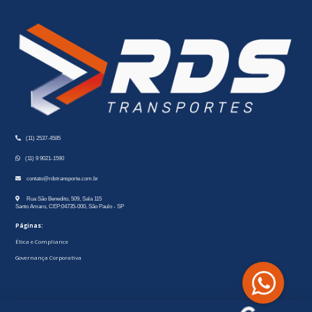
(11) 2537-4585
(11) 9 9021-1590
contato@rdstransporte.com.br
Rua São Benedito, 509, Sala 115
Santo Amaro, CEP:04735-000, São Paulo - SP
Páginas:
Ética e Compliance
Governança Corporativa