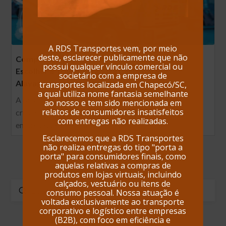
A RDS Transportes vem, por meio
deste, esclarecer publicamente que não
Compromisso com Excelência: Como
possui qualquer vínculo comercial ou
Escolher a Transportadora Certa para
societário com a empresa de
Alavancar seus Resultados
transportes localizada em Chapecó/SC,
a qual utiliza nome fantasia semelhante
A busca por soluções logísticas que atendam às
ao nosso e tem sido mencionada em
relatos de consumidores insatisfeitos
crescentes demandas do mercado é essencial para
com entregas não realizadas.
empresas de diferentes portes e…
Esclarecemos que a RDS Transportes
não realiza entregas do tipo "porta a
porta" para consumidores finais, como
aquelas relativas a compras de
produtos em lojas virtuais, incluindo
calçados, vestuário ou itens de
Enviar
consumo pessoal. Nossa atuação é
Buscar
voltada exclusivamente ao transporte
corporativo e logístico entre empresas
(B2B), com foco em eficiência e