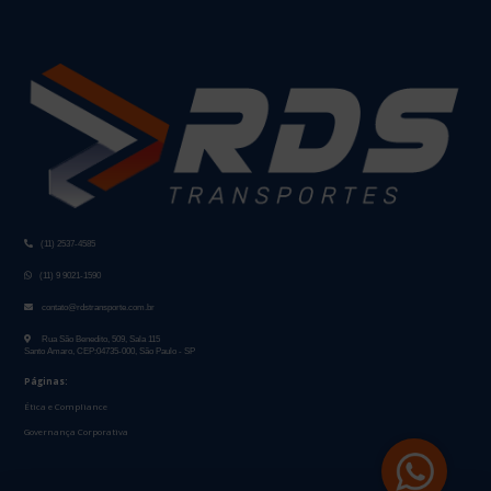
(11) 2537-4585
(11) 9 9021-1590
contato@rdstransporte.com.br
Rua São Benedito, 509, Sala 115
Santo Amaro, CEP:04735-000, São Paulo - SP
Páginas:
Ética e Compliance
Governança Corporativa