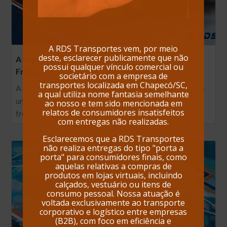
A RDS Transportes vem, por meio
deste, esclarecer publicamente que não
A Importância do Checklist na Gestão de
possui qualquer vínculo comercial ou
Frotas
societário com a empresa de
transportes localizada em Chapecó/SC,
A utilização de checklists veiculares digitais possibilita
a qual utiliza nome fantasia semelhante
um acompanhamento detalhado de cada veículo da
ao nosso e tem sido mencionada em
relatos de consumidores insatisfeitos
frota, permitindo: ✅ Inspeções veiculares digitais…
com entregas não realizadas.
Esclarecemos que a RDS Transportes
não realiza entregas do tipo "porta a
porta" para consumidores finais, como
aquelas relativas a compras de
produtos em lojas virtuais, incluindo
calçados, vestuário ou itens de
consumo pessoal. Nossa atuação é
voltada exclusivamente ao transporte
corporativo e logístico entre empresas
(B2B), com foco em eficiência e