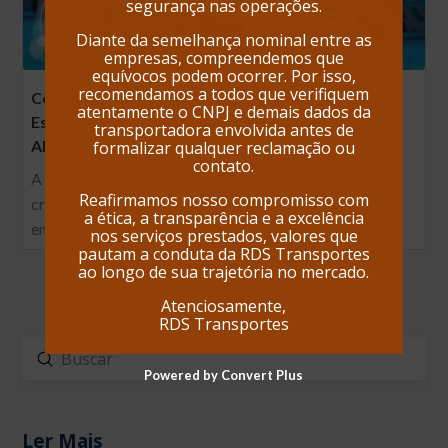
segurança nas operações.
Diante da semelhança nominal entre as
empresas, compreendemos que
equívocos podem ocorrer. Por isso,
recomendamos a todos que verifiquem
Compromisso com Excelência: Como
atentamente o CNPJ e demais dados da
Escolher a Transportadora Certa para
transportadora envolvida antes de
Alavancar seus Resultados
formalizar qualquer reclamação ou
contato.
A busca por soluções logísticas que atendam às
Reafirmamos nosso compromisso com
crescentes demandas do mercado é essencial para
a ética, a transparência e a excelência
empresas de diferentes portes e…
nos serviços prestados, valores que
pautam a conduta da RDS Transportes
ao longo de sua trajetória no mercado.
Atenciosamente,
RDS Transportes
Enviar
Buscar
Powered by Convert Plus
Ler Mais