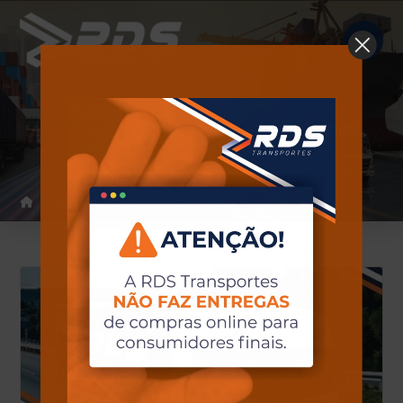
Notícias
Home
Notícias
#SoluçõesLogísticas