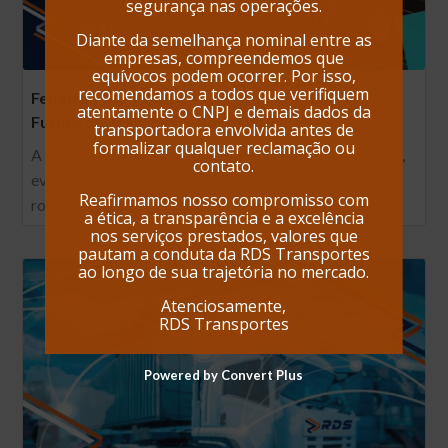
segurança nas operações.
Diante da semelhança nominal entre as
empresas, compreendemos que
equívocos podem ocorrer. Por isso,
recomendamos a todos que verifiquem
Fenatran 2024: RDS Conectando-se com o
atentamente o CNPJ e demais dados da
Futuro do Transporte Rodoviário
transportadora envolvida antes de
formalizar qualquer reclamação ou
A RDS Transportes marcou presença na Fenatran 2024,
contato.
evento de referência para o setor de transporte
Reafirmamos nosso compromisso com
rodoviário de cargas. Nossa equipe não apenas…
a ética, a transparência e a excelência
nos serviços prestados, valores que
pautam a conduta da RDS Transportes
ao longo de sua trajetória no mercado.
Atenciosamente,
RDS Transportes
Powered by Convert Plus