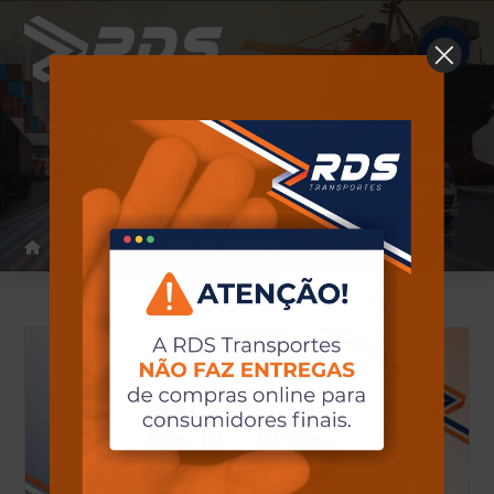
Notícias
Home
Notícias
#SOSRioGrandeDoSul