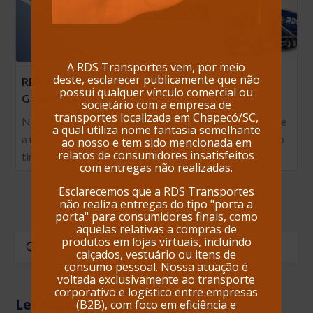
A RDS Transportes vem, por meio
deste, esclarecer publicamente que não
RDS Transportes em apoio a causa SOS Rio
possui qualquer vínculo comercial ou
Grande do Sul!
societário com a empresa de
transportes localizada em Chapecó/SC,
Na RDS Transportes, acreditamos que a solidariedade e
a qual utiliza nome fantasia semelhante
a união fazem a diferença em momentos difíceis. Nosso
ao nosso e tem sido mencionada em
relatos de consumidores insatisfeitos
time se mobilizou…
com entregas não realizadas.
Esclarecemos que a RDS Transportes
não realiza entregas do tipo "porta a
porta" para consumidores finais, como
aquelas relativas a compras de
produtos em lojas virtuais, incluindo
Enviar
calçados, vestuário ou itens de
Buscar
consumo pessoal. Nossa atuação é
voltada exclusivamente ao transporte
corporativo e logístico entre empresas
Ler Mais
(B2B), com foco em eficiência e