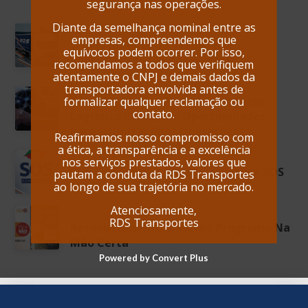
segurança nas operações.
Diante da semelhança nominal entre as
JAN. 29, 2025
empresas, compreendemos que
O Crescimento do Transporte
equívocos podem ocorrer. Por isso,
Rodoviário de Cargas no Brasil
recomendamos a todos que verifiquem
atentamente o CNPJ e demais dados da
JAN. 14, 2025
transportadora envolvida antes de
Transformações Recentes no Setor
formalizar qualquer reclamação ou
contato.
Logístico Brasileiro: Oportunidades
para Otimizar Suas Operações
Reafirmamos nosso compromisso com
a ética, a transparência e a excelência
MAIO. 22, 2024
nos serviços prestados, valores que
RDS Transportes em apoio a causa SOS
pautam a conduta da RDS Transportes
Rio Grande do Sul!
ao longo de sua trajetória no mercado.
Atenciosamente,
NOV. 13, 2024
RDS Transportes
Reconhecimento anual no Programa Na
Mão Certa
Powered by Convert Plus