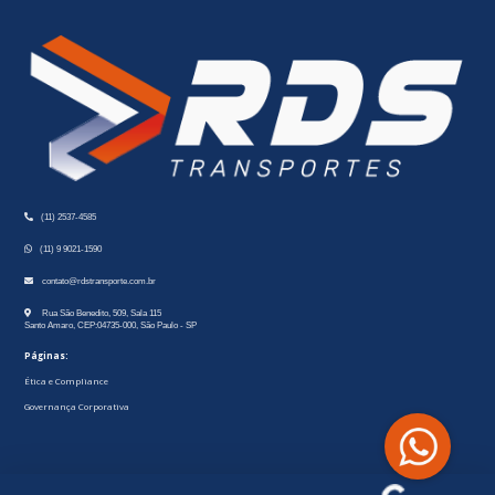
(11) 2537-4585
(11) 9 9021-1590
contato@rdstransporte.com.br
Rua São Benedito, 509, Sala 115
Santo Amaro, CEP:04735-000, São Paulo - SP
Páginas:
Ética e Compliance
Governança Corporativa