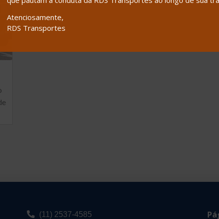
que pautam a conduta da RDS Transportes ao longo de sua tra
Atenciosamente,
RDS Transportes
o
de
Pá
(11) 2537-4585