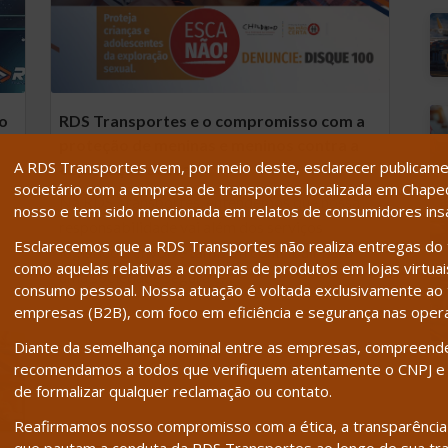
do
RDS Transportes e o compromisso com a
proteção de meninas e meninos contra a
A RDS Transportes vem, por meio deste, esclarecer publicamen
exploração sexual
societário com a empresa de transportes localizada em Chapecó
Na RDS Transportes, entendemos que nossa
nosso e tem sido mencionada em relatos de consumidores insat
responsabilidade vai além dos serviços
Esclarecemos que a RDS Transportes não realiza entregas do t
logísticos; envolve também contribuir para
como aquelas relativas a compras de produtos em lojas virtuais,
uma sociedade segura e…
consumo pessoal. Nossa atuação é voltada exclusivamente ao t
empresas (B2B), com foco em eficiência e segurança nas oper
Diante da semelhança nominal entre as empresas, compreend
recomendamos a todos que verifiquem atentamente o CNPJ e 
de formalizar qualquer reclamação ou contato.
Reafirmamos nosso compromisso com a ética, a transparência e