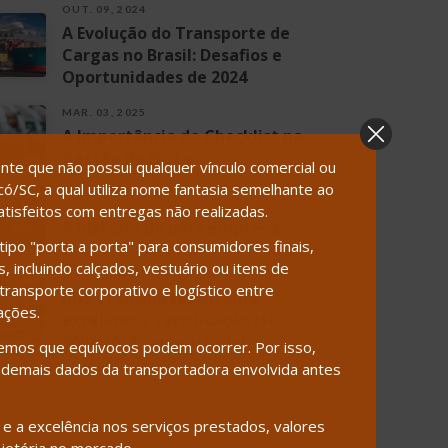
OUT. 09, 2024
A Evolução do Transporte de
Cargas no Brasil: Desafios e
Oportunidades de 2024
MAR. 03, 2025
A Importância do Checklist na
Gestão de Frotas
te que não possui qualquer vínculo comercial ou
/SC, a qual utiliza nome fantasia semelhante ao
MAR. 18, 2024
isfeitos com entregas não realizadas.
A história de uma empresa
ipo "porta a porta" para consumidores finais,
 incluindo calçados, vestuário ou itens de
MAR. 18, 2024
ransporte corporativo e logístico entre
RDS Transportes alcança
ações.
excelência: certificação ISO
9001:2015 conquistada!
emos que equívocos podem ocorrer. Por isso,
demais dados da transportadora envolvida antes
 a excelência nos serviços prestados, valores