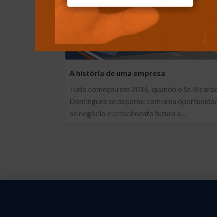
A história de uma empresa
Tudo começou em 2016, quando o Sr. Ricard
Domingues se deparou com uma oportunida
de negócio e crescimento futuro e…