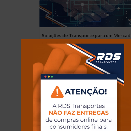
Soluções de Transporte para um Merca
em Transformação
O transporte rodoviário de cargas no Brasil
está passando por uma transformação
significativa. Em um mercado cada vez mais
competitivo,…