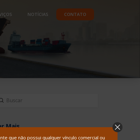
VIÇOS
NOTÍCIAS
CONTATO
Enviar
scar
er Mais
te que não possui qualquer vínculo comercial ou