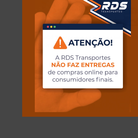
RDS Transportes em apoio a causa SOS R
Grande do Sul!
Na RDS Transportes, acreditamos que a
solidariedade e a união fazem a diferença em
momentos difíceis. Nosso time se mobilizo