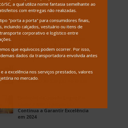
JUN. 28, 2024
/SC, a qual utiliza nome fantasia semelhante ao
Celebrando a Conquista do
isfeitos com entregas não realizadas.
CRC da Petrobras pela RDS
ipo "porta a porta" para consumidores finais,
Transportes!
 incluindo calçados, vestuário ou itens de
ransporte corporativo e logístico entre
JAN. 14, 2025
Transformações Recentes no
ações.
Setor Logístico Brasileiro:
emos que equívocos podem ocorrer. Por isso,
Oportunidades para Otimizar
demais dados da transportadora envolvida antes
Suas Operações
JAN. 29, 2025
 a excelência nos serviços prestados, valores
O Crescimento do Transporte
jetória no mercado.
Rodoviário de Cargas no Brasil
AGO. 13, 2024
Evolução da Gestão Logística:
Como a RDS Transportes
Continua a Garantir Excelência
em 2024