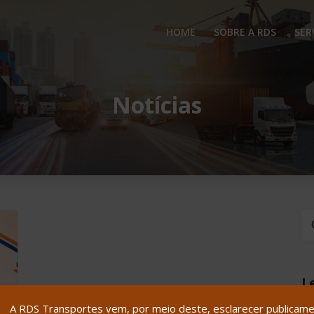
HOME
SOBRE A RDS
SER
Notícias
Bu
L
A RDS Transportes vem, por meio deste, esclarecer publicamen