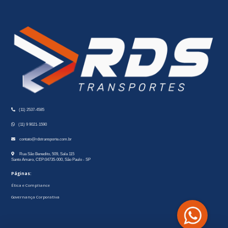
(11) 2537-4585
(11) 9 9021-1590
contato@rdstransporte.com.br
Rua São Benedito, 509, Sala 115
Santo Amaro, CEP:04735-000, São Paulo - SP
Páginas:
Ética e Compliance
Governança Corporativa