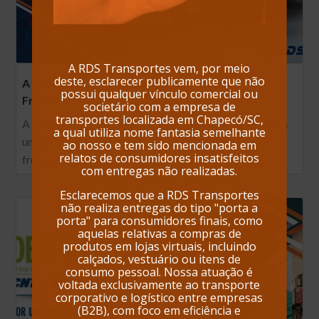
A RDS Transportes vem, por meio
deste, esclarecer publicamente que não
A Importância do Checklist na Gestão de
possui qualquer vínculo comercial ou
Frotas
societário com a empresa de
transportes localizada em Chapecó/SC,
A utilização de checklists veiculares digitais possibilita
a qual utiliza nome fantasia semelhante
um acompanhamento detalhado de cada veículo da
ao nosso e tem sido mencionada em
relatos de consumidores insatisfeitos
frota, permitindo: ✅ Inspeções veiculares digitais…
com entregas não realizadas.
Esclarecemos que a RDS Transportes
não realiza entregas do tipo "porta a
porta" para consumidores finais, como
aquelas relativas a compras de
produtos em lojas virtuais, incluindo
calçados, vestuário ou itens de
consumo pessoal. Nossa atuação é
voltada exclusivamente ao transporte
corporativo e logístico entre empresas
(B2B), com foco em eficiência e