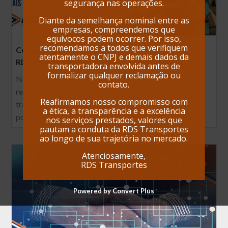
segurança nas operações.
Diante da semelhança nominal entre as
empresas, compreendemos que
equívocos podem ocorrer. Por isso,
recomendamos a todos que verifiquem
Compromisso com o Futuro: A Adesão da
atentamente o CNPJ e demais dados da
RDS Transportes ao Programa Despoluir
transportadora envolvida antes de
formalizar qualquer reclamação ou
Na RDS Transportes, entendemos que a
contato.
responsabilidade ambiental vai além de palavras —
Reafirmamos nosso compromisso com
trata-se de ações concretas que impactam
a ética, a transparência e a excelência
positivamente…
nos serviços prestados, valores que
pautam a conduta da RDS Transportes
ao longo de sua trajetória no mercado.
Atenciosamente,
RDS Transportes
Powered by Convert Plus