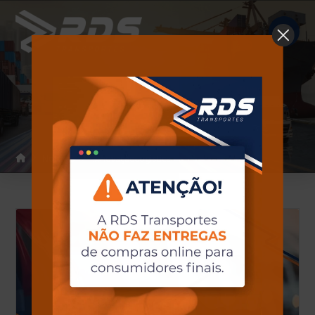
Notícias
Home
Notícias
#InovaçãoLogística