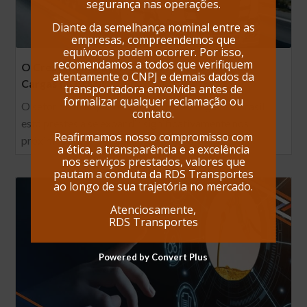
segurança nas operações.
Diante da semelhança nominal entre as
empresas, compreendemos que
equívocos podem ocorrer. Por isso,
recomendamos a todos que verifiquem
O Crescimento do Transporte Rodoviário de
atentamente o CNPJ e demais dados da
Cargas no Brasil
transportadora envolvida antes de
formalizar qualquer reclamação ou
O setor de transporte rodoviário de cargas no Brasil
contato.
está prestes a se expandir significativamente nos
Reafirmamos nosso compromisso com
próximos anos. De acordo…
a ética, a transparência e a excelência
nos serviços prestados, valores que
pautam a conduta da RDS Transportes
ao longo de sua trajetória no mercado.
Atenciosamente,
RDS Transportes
Powered by Convert Plus