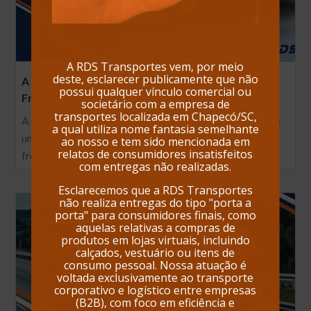
A RDS Transportes vem, por meio
deste, esclarecer publicamente que não
A Importância do Checklist na Gestão de
possui qualquer vínculo comercial ou
Frotas
societário com a empresa de
transportes localizada em Chapecó/SC,
A utilização de checklists veiculares digitais possibilita
a qual utiliza nome fantasia semelhante
um acompanhamento detalhado de cada veículo da
ao nosso e tem sido mencionada em
relatos de consumidores insatisfeitos
frota, permitindo: ✅ Inspeções veiculares digitais…
com entregas não realizadas.
Esclarecemos que a RDS Transportes
não realiza entregas do tipo "porta a
porta" para consumidores finais, como
aquelas relativas a compras de
produtos em lojas virtuais, incluindo
calçados, vestuário ou itens de
consumo pessoal. Nossa atuação é
voltada exclusivamente ao transporte
corporativo e logístico entre empresas
(B2B), com foco em eficiência e