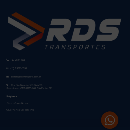
(11) 2537-4585
(11) 9 9021-1590
contato@rdstransporte.com.br
Rua São Benedito, 509, Sala 115
Santo Amaro, CEP:04735-000, São Paulo - SP
Páginas:
Ética e Compliance
Governança Corporativa