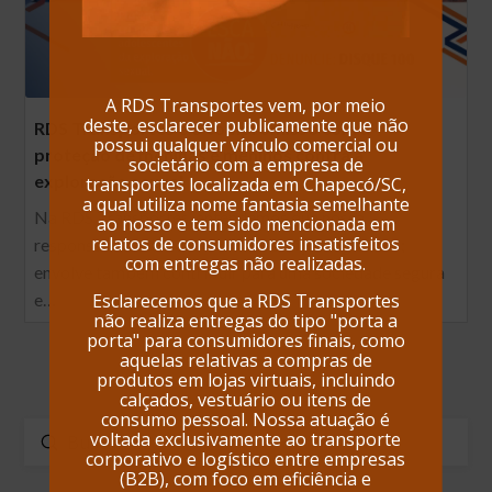
A RDS Transportes vem, por meio
deste, esclarecer publicamente que não
RDS Transportes e o compromisso com a
possui qualquer vínculo comercial ou
proteção de meninas e meninos contra a
societário com a empresa de
exploração sexual
transportes localizada em Chapecó/SC,
a qual utiliza nome fantasia semelhante
Na RDS Transportes, entendemos que nossa
ao nosso e tem sido mencionada em
relatos de consumidores insatisfeitos
responsabilidade vai além dos serviços logísticos;
com entregas não realizadas.
envolve também contribuir para uma sociedade segura
e…
Esclarecemos que a RDS Transportes
não realiza entregas do tipo "porta a
porta" para consumidores finais, como
aquelas relativas a compras de
produtos em lojas virtuais, incluindo
calçados, vestuário ou itens de
consumo pessoal. Nossa atuação é
voltada exclusivamente ao transporte
Enviar
Buscar
corporativo e logístico entre empresas
(B2B), com foco em eficiência e