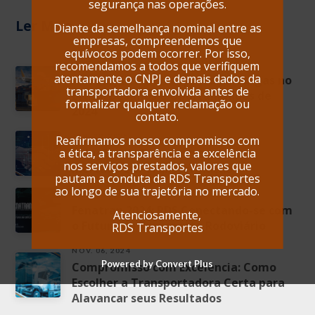
segurança nas operações.
Ler Mais
Diante da semelhança nominal entre as
empresas, compreendemos que
equívocos podem ocorrer. Por isso,
recomendamos a todos que verifiquem
OUT. 09, 2024
atentamente o CNPJ e demais dados da
A Evolução do Transporte de Cargas no
transportadora envolvida antes de
Brasil: Desafios e Oportunidades de
formalizar qualquer reclamação ou
2024
contato.
JAN. 29, 2025
Reafirmamos nosso compromisso com
Soluções de Transporte para um
a ética, a transparência e a excelência
nos serviços prestados, valores que
Mercado em Transformação
pautam a conduta da RDS Transportes
ao longo de sua trajetória no mercado.
NOV. 13, 2024
Fenatran 2024: RDS Conectando-se com
Atenciosamente,
o Futuro do Transporte Rodoviário
RDS Transportes
NOV. 06, 2024
Powered by Convert Plus
Compromisso com Excelência: Como
Escolher a Transportadora Certa para
Alavancar seus Resultados