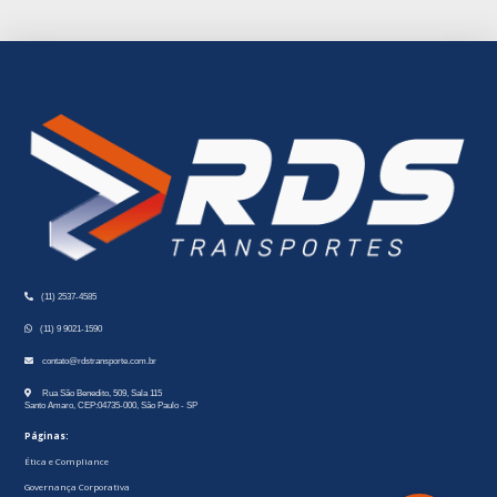
(11) 2537-4585
(11) 9 9021-1590
contato@rdstransporte.com.br
Rua São Benedito, 509, Sala 115
Santo Amaro, CEP:04735-000, São Paulo - SP
Páginas:
Ética e Compliance
Governança Corporativa