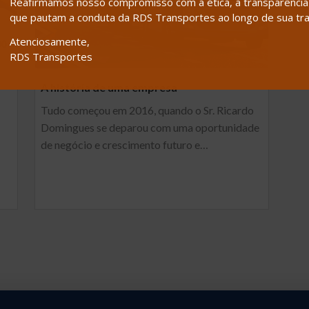
Reafirmamos nosso compromisso com a ética, a transparência e
que pautam a conduta da RDS Transportes ao longo de sua tra
Atenciosamente,
RDS Transportes
a
A história de uma empresa
Tudo começou em 2016, quando o Sr. Ricardo
Domingues se deparou com uma oportunidade
de negócio e crescimento futuro e…