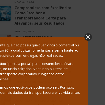
NOV. 06, 2024
Compromisso com Excelência:
Como Escolher a
Transportadora Certa para
Alavancar seus Resultados
MAR. 18, 2024
RDS Transportes e o
compromisso com a proteção
te que não possui qualquer vínculo comercial ou
de meninas e meninos contra a
/SC, a qual utiliza nome fantasia semelhante ao
exploração sexual
isfeitos com entregas não realizadas.
JAN. 22, 2025
ipo "porta a porta" para consumidores finais,
O Impacto do Custo de
 incluindo calçados, vestuário ou itens de
Combustíveis na Logística em
ransporte corporativo e logístico entre
2025: Eficiência,
ações.
Sustentabilidade e o Papel das
Transportadoras
emos que equívocos podem ocorrer. Por isso,
demais dados da transportadora envolvida antes
NOV. 13, 2024
Reconhecimento anual no