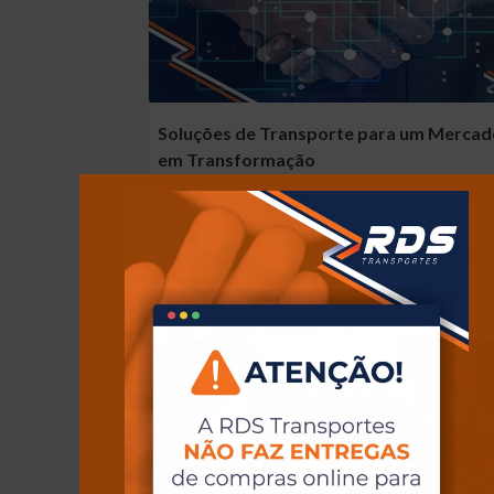
Soluções de Transporte para um Merca
em Transformação
O transporte rodoviário de cargas no Brasil
está passando por uma transformação
significativa. Em um mercado cada vez mais
competitivo,…