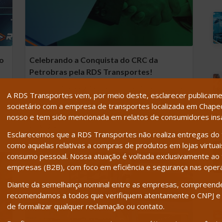
do
Celebrando a Conquista do CRC da
Petrobras pela RDS Transportes!
É com muita alegria que compartilhamos uma
A RDS Transportes vem, por meio deste, esclarecer publicamen
grande conquista: a RDS Transportes agora
societário com a empresa de transportes localizada em Chapecó
possui o Certificado de Registro Cadastral
nosso e tem sido mencionada em relatos de consumidores insat
(CRC)…
Esclarecemos que a RDS Transportes não realiza entregas do t
como aquelas relativas a compras de produtos em lojas virtuais,
consumo pessoal. Nossa atuação é voltada exclusivamente ao t
empresas (B2B), com foco em eficiência e segurança nas oper
Diante da semelhança nominal entre as empresas, compreend
recomendamos a todos que verifiquem atentamente o CNPJ e 
de formalizar qualquer reclamação ou contato.