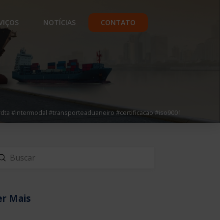
VIÇOS
NOTÍCIAS
CONTATO
dta #intermodal #transporteaduaneiro #certificacao #iso9001
Enviar
scar
er Mais