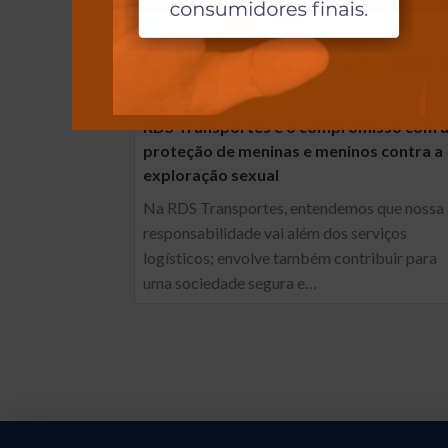
RDS Transportes e o compromisso com 
proteção de meninas e meninos contra a
exploração sexual
Na RDS Transportes, entendemos que nossa
responsabilidade vai além dos serviços
logísticos; envolve também contribuir para
uma sociedade segura e…