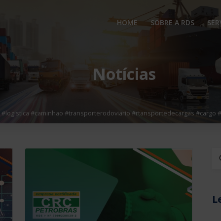
HOME
SOBRE A RDS
SER
Notícias
 #logistica #caminhao #transporterodoviario #rtansportedecargas #cargo #
Bu
L